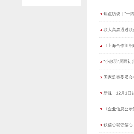
焦点访谈丨“十
联大高票通过联
《上海合作组织
“小散弱”局面
国家监察委员会
新规：12月1日
《企业信息公示
缺信心就强信心