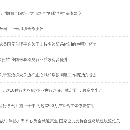
四五”期间全国统一大市场的“四梁八柱”基本建立
合国－上合组织合作决议
成员国元首理事会关于支持多边贸易体制的声明》解读
初步扭转 我国检验检测行业质效稳步提升
关于整治群众身边不正之风和腐败问题工作情况的报告
起，这10种行为构成“拒不执行判决、裁定罪”，最高坐牢7年
暂行条例》施行十年 为超3200万户经营主体修复信用
 缺订单就扩需求 缺资金就通渠道 国家全力支持企业爬坡过坎渡难关