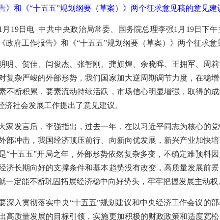
告》和《“十五五”规划纲要（草案）》两个征求意见稿的意见建议
1月19日电 中共中央政治局常委、国务院总理李强1月19日
《政府工作报告》和《“十五五”规划纲要（草案）》两个征求意
明明、贺佳、闫俊杰、张智刚、龚旗煌、余晓晖、王拥军、周莉
对复杂严峻的外部形势，我们国家加大逆周期调节力度，在稳增
素不断积累，要素流动持续活跃，市场信心明显增强，取得的成
期经济社会发展工作提出了意见建议。
大家发言后，李强指出，过去一年，在以习近平同志为核心的党
外部冲击，我国经济顶压前行、向新向优发展，新兴产业加快培
是“十五五”开局之年，外部形势依然复杂多变，不确定难预料
经济长期向好的支撑条件和基本趋势没有改变，高质量发展前景
就一定能不断巩固拓展经济稳中向好势头，牢牢把握发展主动权
要深入贯彻落实中央“十五五”规划建议和中央经济工作会议的
出高质量发展的目标引领，实施更加积极的财政政策和适度宽松