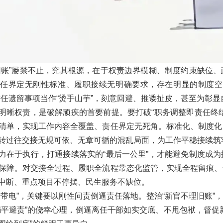
旧账”屡禁不止，究其根源，在于权责边界模糊、制度约束缺位
任界定无刚性标准、履职接续无明确要求，存在明显的制度空
前任遗留事项当作“烫手山芋”，刻意回避、推诿扯皮，甚至为彰
明晰权责，是破解顽疾的首要前提。要打破“职务调整即责任终
清单，实现工作内容全覆盖、责任界定无死角。标准化、制度化
转过往交接无规可依、无章可循的混乱局面，为工作平稳接续筑
力在于执行，打通接续落实的“最后一公里”，才能避免制度成
保障。对交接全过程、履职全流程常态化监管，实现全程留痕、
中断、重点项目不停摆、民生服务不缺位。
牙带电”，关键要以刚性问责倒逼责任落地。整治“新官不理旧账
躺平避责”的侥幸心理，倒逼离任干部如实交底、不甩包袱，督促