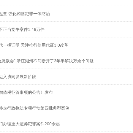
起查 强化贿赂犯罪一体防治
正当竞争案件1.46万件
代一摞证明 天津推行信用代证3.0改革
企恳谈会” 浙江湖州不间断开了3年半解决万余个问题
迈入协同发展新阶段
增值税征管事项的公告》发布
涉企行政执法专项行动第四批典型案例
门办理重大证券犯罪案件200余起